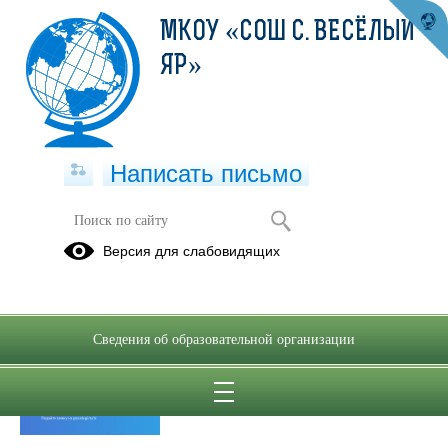
МКОУ «СОШ С. ВЕСЁЛЫЙ
ЯР»
Написать письмо
Публикации за Май 2025
Версия для слабовидящих
28.05.2025
Бесплатные курсы по
Сведения об образовательной организации
ИИ
Просмотров всего:
9
, сегодня
1